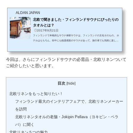
ALDAN JAPAN
北欧で聞きました・フィンランドサウナにぴったりの
タオルとは？
2017年9月21日
フィンランドで本格的なサウナ体験サウナは、フィンランドの文化そのもの。 ホ
テルはもちろん、街中にも銭湯感覚のサウナがあって、旅行者でも気軽に楽しめ
ます。 でも、せっかくなら北欧らしい森の中のサウナを体験してみたいもので
す。 私の何度か本格的なサウナに誘っていただきました。 フィンランドでは、
サウナは社交場でもあり、ビジネスの会議室（笑）でもあるんですね。自然に囲
今回は、さらにフィンランドサウナの必需品・北欧リネンついて
まれたフィンランドサウナの必需品とは？ 私が誘っていただいたのは、森の中の
ご紹介したいと思います。
セカンドハウスのサウナや、湖のそばに建てられ...
目次
[
hide
]
北欧リネンをもっと知りたい！
フィンランド最大のインテリアフェアで、北欧リネンメーカー
を訪問
北欧リネンタオルの老舗・Jokipin Pellava（ヨキピン・ペラ
バ）に聞く
北欧リネン５つの魅力