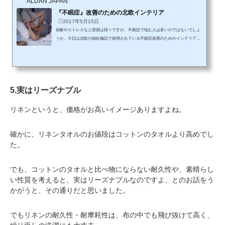
ALDAN JAPAN
『不眠症』改善のための北欧インテリア
2017年5月15日
加齢やストレスなど原因は様々ですが、不眠症で悩む人は多いのではないでしょ
うか。今日は北欧の福祉施設で採用されている不眠症改善のためのインテリアを
ご紹介します。不眠でもっとも多いのが『入眠障害』です。昼間はフル回転で脳
を働かせているというのに、ベッドに入ってもなかなか寝付けずとりあえず睡眠
薬を服用して休む、という状態が続いていると、本当につらいですよね。また、
年齢を重ねることによって身体的機能が低下し、眠りの質が低下する、というの
も避けられない事実です。北欧の老人ホームでは、できるだけ精神の緊...
5.
実はリーズナブル
リネンというと、価格がお高いイメージありますよね。
確かに、リネンタオルのお値段はコットンのタオルより高めでし
た。
でも、コットンのタオルと比べ物にならない耐久性や、素晴らし
い性質を考えると、実はリーズナブルなのですよ、とのお話をう
かがうと、その通りだと思いました。
でもリネンの耐久性・耐摩耗性は、布の中でも飛び抜けて高く、