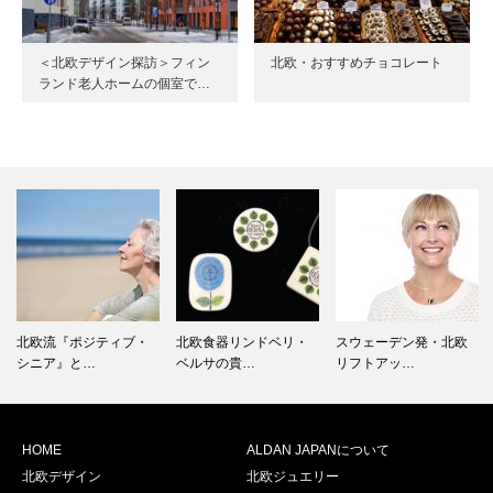
＜北欧デザイン探訪＞フィン
北欧・おすすめチョコレート
ランド老人ホームの個室で…
北欧流『ポジティブ・
北欧食器リンドベリ・
スウェーデン発・北欧
シニア』と…
ベルサの貴…
リフトアッ…
HOME
ALDAN JAPANについて
北欧デザイン
北欧ジュエリー