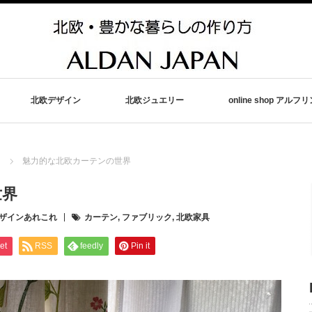
北欧デザイン
北欧ジュエリー
online shop アルフ
魅力的な北欧カーテンの世界
世界
ザインあれこれ
カーテン
,
ファブリック
,
北欧家具
et
RSS
feedly
Pin it