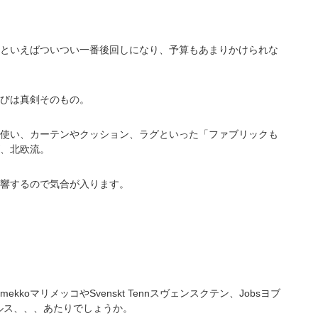
といえばついつい一番後回しになり、予算もあまりかけられな
びは真剣そのもの。
使い、カーテンやクッション、ラグといった「ファブリックも
、北欧流。
響するので気合が入ります。
imekko
マリメッコや
Svenskt Tenn
スヴェンスクテン、
Jobs
ヨブ
ルス、、、あたりでしょうか。