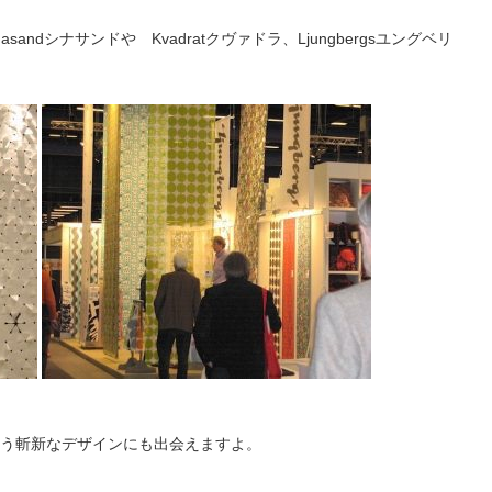
nasand
シナサンドや
Kvadrat
クヴァドラ、
Ljungbergs
ユングベリ
う斬新なデザインにも出会えますよ。