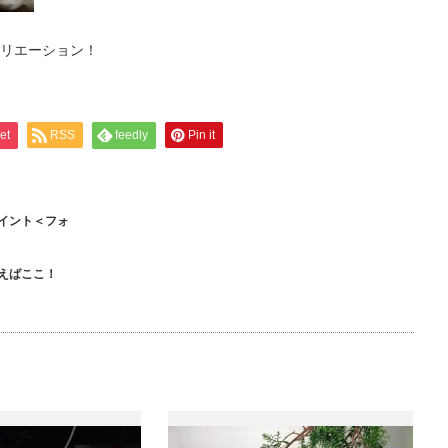
リエーション！
et
RSS
feedly
Pin it
イント＜フォ
えばここ！